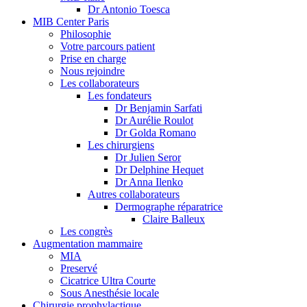
Dr Antonio Toesca
MIB Center Paris
Philosophie
Votre parcours patient
Prise en charge
Nous rejoindre
Les collaborateurs
Les fondateurs
Dr Benjamin Sarfati
Dr Aurélie Roulot
Dr Golda Romano
Les chirurgiens
Dr Julien Seror
Dr Delphine Hequet
Dr Anna Ilenko
Autres collaborateurs
Dermographe réparatrice
Claire Balleux
Les congrès
Augmentation mammaire
MIA
Preservé
Cicatrice Ultra Courte
Sous Anesthésie locale
Chirurgie prophylactique