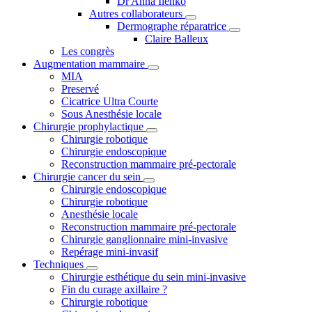
Dr Anna Ilenko
Autres collaborateurs
Dermographe réparatrice
Claire Balleux
Les congrès
Augmentation mammaire
MIA
Preservé
Cicatrice Ultra Courte
Sous Anesthésie locale
Chirurgie prophylactique
Chirurgie robotique
Chirurgie endoscopique
Reconstruction mammaire pré-pectorale
Chirurgie cancer du sein
Chirurgie endoscopique
Chirurgie robotique
Anesthésie locale
Reconstruction mammaire pré-pectorale
Chirurgie ganglionnaire mini-invasive
Repérage mini-invasif
Techniques
Chirurgie esthétique du sein mini-invasive
Fin du curage axillaire ?
Chirurgie robotique