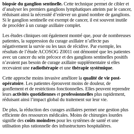
biopsie
du ganglion sentinelle.
Cette technique permet de cibler et
d’analyser les premiers ganglions lymphatiques atteints par le cancer,
réduisant ainsi la nécessité d’enlever un grand nombre de ganglions.
Si le ganglion sentinelle est exempt de cancer, il est souvent inutile
de procéder à un curage axillaire complet.
Les études cliniques ont également montré que, pour de nombreuses
patientes, la suppression du curage axillaire n’affecte pas
négativement la survie ou les taux de récidive. Par exemple, les
résultats de l’étude ACOSOG Z0011 ont démontré que les patientes
avec un cancer du sein précoce et des ganglions sentinelles positifs
n’avaient pas besoin de curage axillaire supplémentaire si elles
recevaient une
radiothérapie
et une
thérapie systémique
.
Cette approche moins invasive améliore la
qualité de vie post-
opératoire
. Les patientes éprouvent moins de douleur, de
gonflement et de restrictions fonctionnelles. Elles peuvent reprendre
leurs
activités quotidiennes
et
professionnelles
plus rapidement,
réduisant ainsi l’impact global du traitement sur leur vie.
De plus, la réduction des curages axillaires permet une gestion plus
efficiente des ressources médicales. Moins de chirurgies lourdes
signifie des
coûts moindres
pour les systèmes de santé et une
utilisation plus rationnelle des infrastructures hospitalières.