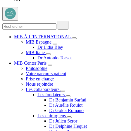
MIB À L’INTERNATIONAL
MIB Espagne
Dr Lidia Blay
MIB Italie
Dr Antonio Toesca
MIB Center Paris
Philosophie
Votre parcours patient
Prise en charge
Nous rejoindre
Les collaborateurs
Les fondateurs
Dr Benjamin Sarfati
Dr Aurélie Roulot
Dr Golda Romano
Les chirurgiens
Dr Julien Seror
Dr Delphine Hequet