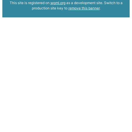
This site is registered on
wpml.org
as a development site. Switch to a
production site key to
remove this banner
.