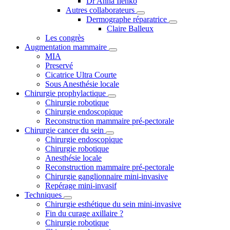
Dr Anna Ilenko
Autres collaborateurs
Dermographe réparatrice
Claire Balleux
Les congrès
Augmentation mammaire
MIA
Preservé
Cicatrice Ultra Courte
Sous Anesthésie locale
Chirurgie prophylactique
Chirurgie robotique
Chirurgie endoscopique
Reconstruction mammaire pré-pectorale
Chirurgie cancer du sein
Chirurgie endoscopique
Chirurgie robotique
Anesthésie locale
Reconstruction mammaire pré-pectorale
Chirurgie ganglionnaire mini-invasive
Repérage mini-invasif
Techniques
Chirurgie esthétique du sein mini-invasive
Fin du curage axillaire ?
Chirurgie robotique