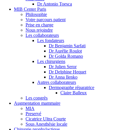
Dr Antonio Toesca
MIB Center Paris
Philosophie
Votre parcours patient
Prise en charge
Nous rejoindre
Les collaborateurs
Les fondateurs
Dr Benjamin Sarfati
Dr Aurélie Roulot
Dr Golda Romano
Les chirurgiens
Dr Julien Seror
Dr Delphine Hequet
Dr Anna Ilenko
Autres collaborateurs
Dermographe réparatrice
Claire Balleux
Les congrès
Augmentation mammaire
MIA
Preservé
Cicatrice Ultra Courte
Sous Anesthésie locale
Chirurgie prophylactique