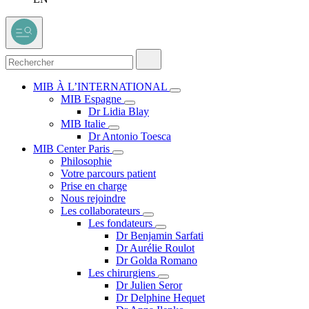
MIB À L’INTERNATIONAL
MIB Espagne
Dr Lidia Blay
MIB Italie
Dr Antonio Toesca
MIB Center Paris
Philosophie
Votre parcours patient
Prise en charge
Nous rejoindre
Les collaborateurs
Les fondateurs
Dr Benjamin Sarfati
Dr Aurélie Roulot
Dr Golda Romano
Les chirurgiens
Dr Julien Seror
Dr Delphine Hequet